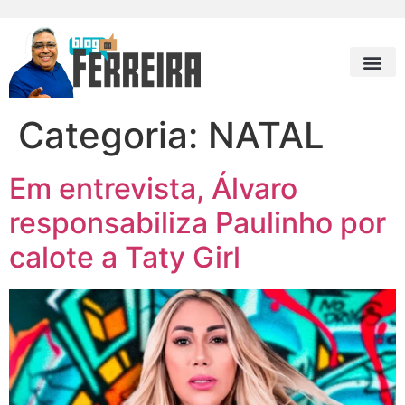
Categoria:
NATAL
Em entrevista, Álvaro
responsabiliza Paulinho por
calote a Taty Girl