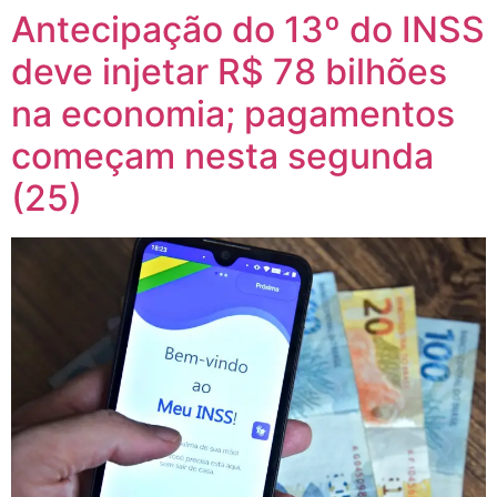
Antecipação do 13º do INSS
deve injetar R$ 78 bilhões
na economia; pagamentos
começam nesta segunda
(25)