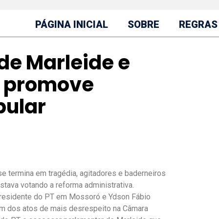
PÁGINA INICIAL
SOBRE
REGRAS
de Marleide e
T promove
pular
e termina em tragédia, agitadores e baderneiros
estava votando a reforma administrativa.
presidente do PT em Mossoró e Ydson Fábio
 um dos atos de mais desrespeito na Câmara