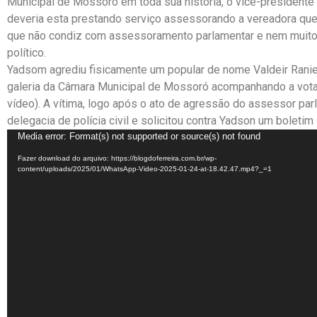
Municipal de Mossoró em toda sua história, o vice-president
deveria esta prestando serviço assessorando a vereadora que
que não condiz com assessoramento parlamentar e nem muit
político.
Yadsom agrediu fisicamente um popular de nome Valdeir Ranie
galeria da Câmara Municipal de Mossoró acompanhando a votaçã
vídeo). A vítima, logo após o ato de agressão do assessor parl
delegacia de polícia civil e solicitou contra Yadson um boletim
Tocador
Media error: Format(s) not supported or source(s) not found
de
Fazer download do arquivo: https://blogdoferreira.com.br/wp-
vídeo
content/uploads/2025/01/WhatsApp-Video-2025-01-24-at-18.42.47.mp4?_=1