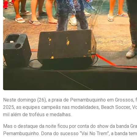
Neste domingo (26), a praia de Pernambuquinho em Grossos, f
2025, as equipes campeãs nas modalidades, Beach Soccer, Vo
mil além de troféus e medalhas.
Mas o destaque da noite ficou por conta do show da banda Grafi
Pernambuquinho. Dona do sucesso “Vai No Trem”, a banda tem