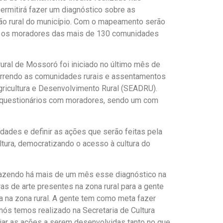
rmitirá fazer um diagnóstico sobre as
ção rural do município. Com o mapeamento serão
ara os moradores das mais de 130 comunidades
ural de Mossoró foi iniciado no último mês de
correndo as comunidades rurais e assentamentos
Agricultura e Desenvolvimento Rural (SEADRU).
 de questionários com moradores, sendo um com
ssidades e definir as ações que serão feitas pela
ltura, democratizando o acesso à cultura do
em fazendo há mais de um mês esse diagnóstico na
ras de arte presentes na zona rural para a gente
a na zona rural. A gente tem como meta fazer
ós temos realizado na Secretaria de Cultura
jar as ações a serem desenvolvidas tanto no que