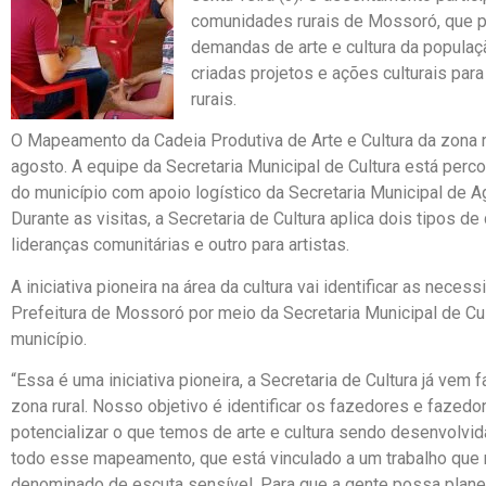
comunidades rurais de Mossoró, que pe
demandas de arte e cultura da popula
criadas projetos e ações culturais p
rurais.
O Mapeamento da Cadeia Produtiva de Arte e Cultura da zona r
agosto. A equipe da Secretaria Municipal de Cultura está per
do município com apoio logístico da Secretaria Municipal de 
Durante as visitas, a Secretaria de Cultura aplica dois tipos
lideranças comunitárias e outro para artistas.
A iniciativa pioneira na área da cultura vai identificar as nece
Prefeitura de Mossoró por meio da Secretaria Municipal de Cu
município.
“Essa é uma iniciativa pioneira, a Secretaria de Cultura já v
zona rural. Nosso objetivo é identificar os fazedores e fazedo
potencializar o que temos de arte e cultura sendo desenvolvid
todo esse mapeamento, que está vinculado a um trabalho que n
denominado de escuta sensível. Para que a gente possa plane