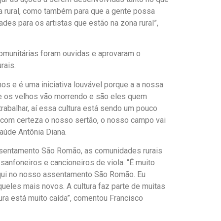
zona rural, como também para que a gente possa
ades para os artistas que estão na zona rural”,
omunitárias foram ouvidas e aprovaram o
rais.
s e é uma iniciativa louvável porque a a nossa
te os velhos vão morrendo e são eles quem
trabalhar, aí essa cultura está sendo um pouco
 com certeza o nosso sertão, o nosso campo vai
saúde Antônia Diana.
ssentamento São Romão, as comunidades rurais
sanfoneiros e cancioneiros de viola. “É muito
 aqui no nosso assentamento São Romão. Eu
ueles mais novos. A cultura faz parte de muitas
ura está muito caída”, comentou Francisco