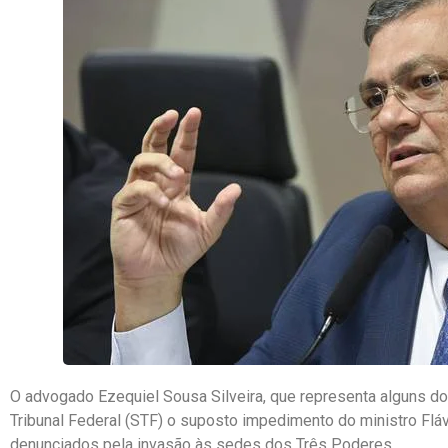
O advogado Ezequiel Sousa Silveira, que representa alguns d
Tribunal Federal (STF) o suposto impedimento do ministro Flá
denunciados pela invasão às sedes dos Três Poderes.