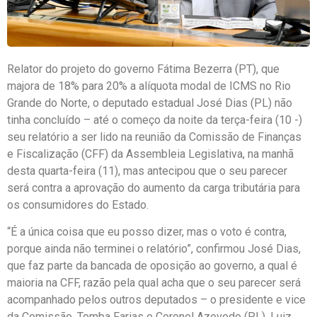
Relator do projeto do governo Fátima Bezerra (PT), que
majora de 18% para 20% a alíquota modal de ICMS no Rio
Grande do Norte, o deputado estadual José Dias (PL) não
tinha concluído – até o começo da noite da terça-feira (10 -)
seu relatório a ser lido na reunião da Comissão de Finanças
e Fiscalização (CFF) da Assembleia Legislativa, na manhã
desta quarta-feira (11), mas antecipou que o seu parecer
será contra a aprovação do aumento da carga tributária para
os consumidores do Estado.
“É a única coisa que eu posso dizer, mas o voto é contra,
porque ainda não terminei o relatório”, confirmou José Dias,
que faz parte da bancada de oposição ao governo, a qual é
maioria na CFF, razão pela qual acha que o seu parecer será
acompanhado pelos outros deputados – o presidente e vice
da Comissão, Tomba Farias e Coronel Azevedo (PL), Luiz