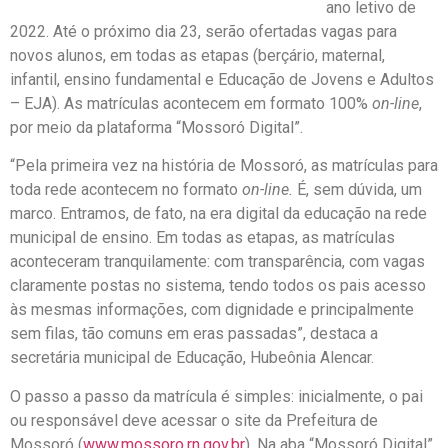
ano letivo de
2022. Até o próximo dia 23, serão ofertadas vagas para
novos alunos, em todas as etapas (berçário, maternal,
infantil, ensino fundamental e Educação de Jovens e Adultos
– EJA). As matrículas acontecem em formato 100%
on-line
,
por meio da plataforma “Mossoró Digital”.
“Pela primeira vez na história de Mossoró, as matrículas para
toda rede acontecem no formato
on-line.
É, sem dúvida, um
marco. Entramos, de fato, na era digital da educação na rede
municipal de ensino. Em todas as etapas, as matrículas
aconteceram tranquilamente: com transparência, com vagas
claramente postas no sistema, tendo todos os pais acesso
às mesmas informações, com dignidade e principalmente
sem filas, tão comuns em eras passadas”, destaca a
secretária municipal de Educação, Hubeônia Alencar.
O passo a passo da matrícula é simples: inicialmente, o pai
ou responsável deve acessar o site da Prefeitura de
Mossoró (
www.mossoro.rn.gov.br
). Na aba “Mossoró Digital”,