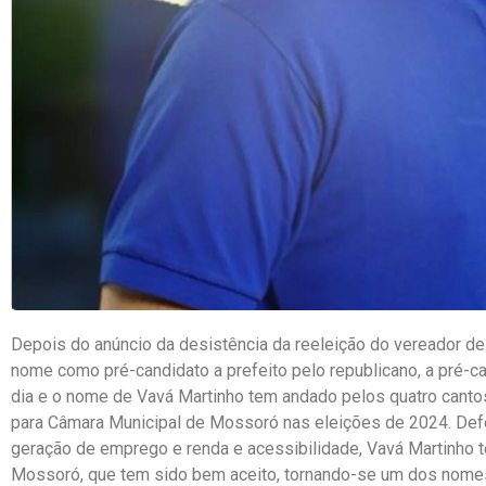
Depois do anúncio da desistência da reeleição do vereador d
nome como pré-candidato a prefeito pelo republicano, a pré-c
dia e o nome de Vavá Martinho tem andado pelos quatro can
para Câmara Municipal de Mossoró nas eleições de 2024. Def
geração de emprego e renda e acessibilidade, Vavá Martinho 
Mossoró, que tem sido bem aceito, tornando-se um dos nomes