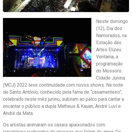
Neste domingo
(12), Dia dos
Namorados, na
Estação das
Artes Elizeu
Ventania, a
programação
do Mossoró
Cidade Junina
(MCJ) 2022 teve continuidade com novos shows. Na noite
de Santo Antônio, conhecido pela fama de “casamenteiro”,
celebrado neste mês junino, subiram ao palco para cantar e
encantar o público a dupla Matheus & Kauan, André Luví e
André da Mata.
Os artistas animaram os casais apaixonados com
repertórios recheados de músicas que falam de amor. Do