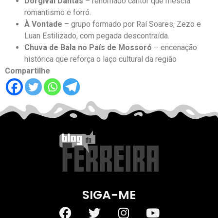
Dorgival Dantas
– renomado cantor que mescla
romantismo e forró.
À Vontade
– grupo formado por Raí Soares, Zezo e
Luan Estilizado, com pegada descontraída.
Chuva de Bala no País de Mossoró
– encenação
histórica que reforça o laço cultural da região
Compartilhe
SIGA-ME