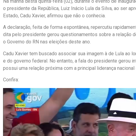
Na manhã desta quinta-feira (02), durante o evento de inaugur
o presidente da República, Luiz Inácio Lula da Silva, ao ser 
Estado, Cadu Xavier, afirmou que não o conhecia.
A declaração, feita de forma espontânea, repercutiu rapidament
dita pelo presidente gerou questionamentos sobre a relação d
o Governo do RN nas eleições deste ano.
Cadu Xavier tem buscado associar sua imagem à de Lula ao l
e do governo federal. No entanto, a fala do presidente gerou i
possui uma relação próxima com a principal liderança nacional 
Confira:
Tocador
de
vídeo