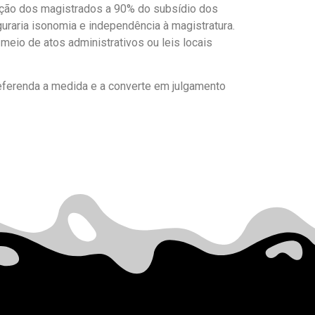
ração dos magistrados a 90% do subsídio dos
guraria isonomia e independência à magistratura.
 meio de atos administrativos ou leis locais
referenda a medida e a converte em julgamento