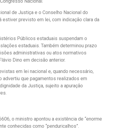
 Congresso Nacional.
ional de Justiça
e o
Conselho Nacional do
 estiver previsto em lei, com indicação clara da
nistérios Públicos estaduais suspendam o
islações estaduais. Também determinou prazo
cisões administrativas ou atos normativos
Flávio Dino
em decisão anterior.
istas em lei nacional e, quando necessário,
ro advertiu que pagamentos realizados em
dignidade da Justiça, sujeito a apuração
res.
 6606
, o ministro apontou a existência de “enorme
ente conhecidas como “penduricalhos”.