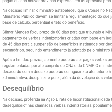
pagas quando houver previsão expressa em lei aprovada pelo
Na decisão liminar, o ministro estabeleceu que o
Conselho Nac
Ministério Público
devem se limitar à regulamentação do que já
base de cálculo, percentual e teto do benefício.
Gilmar Mendes fixou prazo de 60 dias para que tribunais e Mi
pagamento de verbas indenizatórias criadas com base em leg
de 45 dias para a suspensão de benefícios instituídos por de
secundários, seguindo entendimento já adotado pelo ministro
Após o fim dos prazos, somente poderão ser pagas verbas prev
regulamentadas por ato conjunto do CNJ e do CNMP. O minist
desacordo com a decisão poderão configurar ato atentatório à 
administrativa, disciplinar e penal, além da devolução dos valo
Desequilíbrio
Na decisão, proferida na
Ação Direta de Inconstitucionalidade
desequilíbrio” nas chamadas verbas indenizatórias, popularm