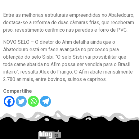
Entre as melhorias estruturais empreendidas no Abatedouro,
destaca-se a reforma de duas câmaras frias, que receberam
piso, revestimento cerâmico nas paredes e forro de PVC.
NOVO SELO – O diretor do Afim detalha ainda que o
Abatedouro está em fase avançada no processo para
obtenção do selo Sisbi. “O selo Sisbi vai possibilitar que
toda carne abatida no Afim possa ser vendida para o Brasil
inteiro”, ressalta Alex do Frango. O Afim abate mensalmente
2.780 animais, entre bovinos, suínos e caprinos.
Compartilhe