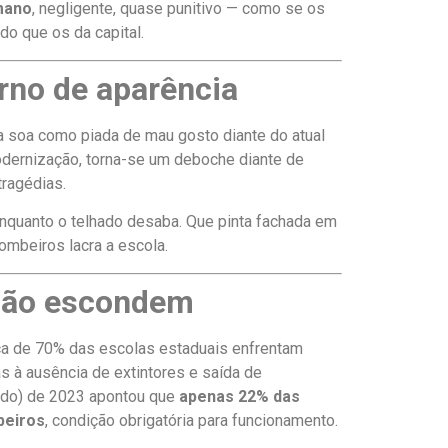
mano
, negligente, quase punitivo — como se os
 que os da capital.
rno de aparência
a soa como piada de mau gosto diante do atual
odernização, torna-se um deboche diante de
tragédias.
nquanto o telhado desaba. Que pinta fachada em
ombeiros lacra a escola.
 não escondem
ca de 70% das escolas estaduais enfrentam
as à ausência de extintores e saída de
tado) de 2023 apontou que
apenas 22% das
beiros
, condição obrigatória para funcionamento.