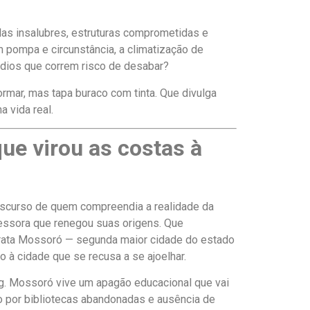
las insalubres, estruturas comprometidas e
 pompa e circunstância, a climatização de
édios que correm risco de desabar?
ormar, mas tapa buraco com tinta. Que divulga
 vida real.
ue virou as costas à
iscurso de quem compreendia a realidade da
essora que renegou suas origens. Que
e trata Mossoró — segunda maior cidade do estado
o à cidade que se recusa a se ajoelhar.
erg. Mossoró vive um apagão educacional que vai
do por bibliotecas abandonadas e ausência de