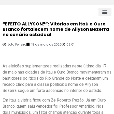
PÁGINA I
“EFEITO ALLYSON?”: Vitórias em Itaú e Ouro
Branco fortalecem nome de Allyson Bezerra
no cenário estadual
Jota Ferreira
18 de maio de 2026
09:01
As eleições suplementares realizadas neste último dia 17
de maio nas cidades de Itaú e Ouro Branco movimentaram os
bastidores políticos do Rio Grande do Norte e deixaram um
recado claro para a classe política: o nome de
Allyson
Bezerra
segue em forte ascensão no interior do estado.
Em
Itaú
, a vitória ficou com
Zé Roberto Pezão
. Já em
Ouro
Branco
, quem saiu vencedor foi
Professor Amarildo
. Nos
dois municípios, um fator chamou atenção durante toda a