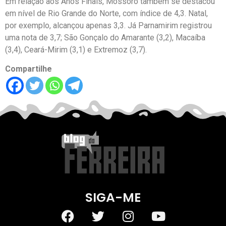
Em relação aos Anos Finais, Mossoró também se destacou
em nível de Rio Grande do Norte, com índice de 4,3. Natal,
por exemplo, alcançou apenas 3,3. Já Parnamirim registrou
uma nota de 3,7; São Gonçalo do Amarante (3,2), Macaíba
(3,4), Ceará-Mirim (3,1) e Extremoz (3,7).
Compartilhe
SIGA-ME