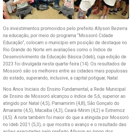
Os investimentos promovidos pelo prefeito Allyson Bezerra
na educação, por meio do programa “Mossoró Cidade
Educação”, colocam o município em posição de destaque no
Rio Grande do Norte em avaliações como o Índice de
Desenvolvimento da Educação Básica (Ideb), cuja edição de
2023 foi divulgada nesta quarta-feira (14). Os resultados de
Mossoró são os melhores entre as cidades mais populosas
do estado, superando, inclusive, a capital potiguar, Natal.
Nos Anos Iniciais do Ensino Fundamental, a Rede Municipal
de Ensino de Mossoró alcançou o índice de 5,6, superior ao
atingido por Natal (4,5), Parnamirim (4,8), São Gonçalo do
Amarante (4,5), Macaíba (4,3), Ceará-Mirim (4,2) e Extremoz
(4,5). A nota também foi maior do que a atingida por Mossoró
no Ideb 2021 (5,3), o que mostra o avanço e o resultado das
ações executadas pelo prefeito Allyson ao longo dos