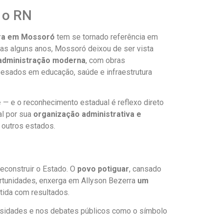
 o RN
rra em Mossoró
tem se tornado referência em
as alguns anos, Mossoró deixou de ser vista
administração moderna
, com obras
 pesados em educação, saúde e infraestrutura
e
— e o reconhecimento estadual é reflexo direto
al por sua
organização administrativa e
 outros estados.
econstruir o Estado. O
povo potiguar
, cansado
portunidades, enxerga em Allyson Bezerra
um
ida com resultados.
ersidades e nos debates públicos como o símbolo