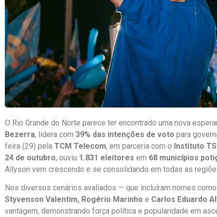
O Rio Grande do Norte parece ter encontrado uma nova esperan
Bezerra
, lidera com
39% das intenções de voto
para govern
feira (29) pela
TCM Telecom
, em parceria com o
Instituto T
24 de outubro
, ouviu
1.831 eleitores
em
68 municípios pot
Allyson vem crescendo e se consolidando em todas as regiõe
Nos diversos cenários avaliados — que incluíram nomes com
Styvenson Valentim, Rogério Marinho
e
Carlos Eduardo A
vantagem, demonstrando força política e popularidade em asc