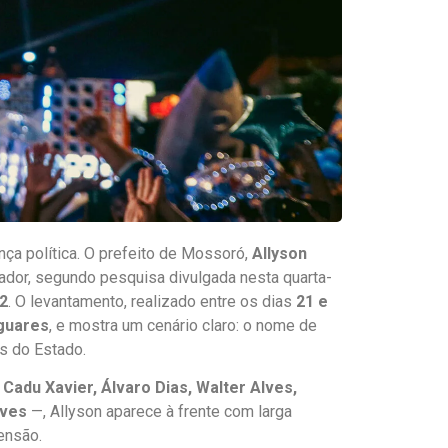
ça política. O prefeito de Mossoró,
Allyson
ador, segundo pesquisa divulgada nesta quarta-
S2
. O levantamento, realizado entre os dias
21 e
iguares
, e mostra um cenário claro: o nome de
s do Estado.
o
Cadu Xavier, Álvaro Dias, Walter Alves,
lves
—, Allyson aparece à frente com larga
ensão.