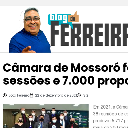
Câmara de Mossoró f
sessões e 7.000 prop
Jota Ferreira
22 de dezembro de 2021
13:21
Em 2021, a Câmar
38 reuniões de c
produziu 6.717 pr
mais de 200 requ