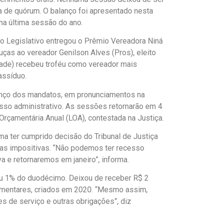
ta de quórum. O balanço foi apresentado nesta
, na última sessão do ano.
 o Legislativo entregou o Prêmio Vereadora Niná
as ao vereador Genilson Alves (Pros), eleito
dade) recebeu troféu como vereador mais
assíduo.
anço dos mandatos, em pronunciamentos na
esso administrativo. As sessões retornarão em 4
 Orçamentária Anual (LOA), contestada na Justiça.
ma ter cumprido decisão do Tribunal de Justiça
das impositivas. “Não podemos ter recesso
a e retornaremos em janeiro”, informa.
eu 1% do duodécimo. Deixou de receber R$ 2
amentares, criados em 2020. “Mesmo assim,
s de serviço e outras obrigações”, diz