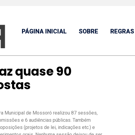
PÁGINA INICIAL
SOBRE
REGRAS
az quase 90
ostas
a Municipal de Mossoró realizou 87 sessões,
omissões e 6 audiências públicas. Também
oposições (projetos de lei, indicações etc.) e
erimentos orais. Nenhuma sessão deixou de ser