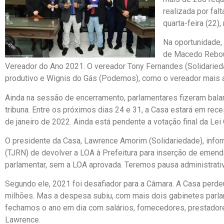
realizada por fal
quarta-feira (22)
Na oportunidade,
de Macedo Rebouç
Vereador do Ano 2021. O vereador Tony Fernandes (Solidarie
produtivo e Wignis do Gás (Podemos), como o vereador mais 
Ainda na sessão de encerramento, parlamentares fizeram bal
tribuna. Entre os próximos dias 24 e 31, a Casa estará em rec
de janeiro de 2022. Ainda está pendente a votação final da Lei
O presidente da Casa, Lawrence Amorim (Solidariedade), infor
(TJRN) de devolver a LOA à Prefeitura para inserção de emen
parlamentar, sem a LOA aprovada. Teremos pausa administrativ
Segundo ele, 2021 foi desafiador para a Câmara. A Casa perd
milhões. Mas a despesa subiu, com mais dois gabinetes parl
fechamos o ano em dia com salários, fornecedores, prestadore
Lawrence.