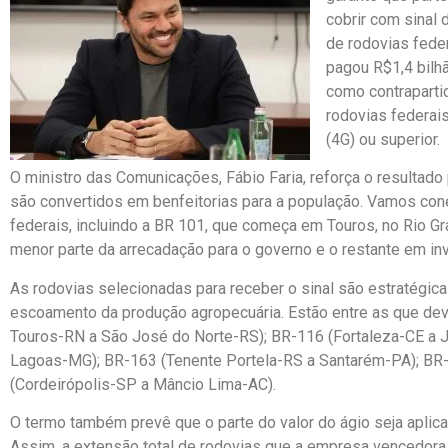
cobrir com sinal 
de rodovias feder
pagou R$1,4 bilhã
como contrapartid
rodovias federais
(4G) ou superior.
O ministro das Comunicações, Fábio Faria, reforça o resultado 
são convertidos em benfeitorias para a população. Vamos conec
federais, incluindo a BR 101, que começa em Touros, no Rio Gr
menor parte da arrecadação para o governo e o restante em in
As rodovias selecionadas para receber o sinal são estratégica
escoamento da produção agropecuária. Estão entre as que dev
Touros-RN a São José do Norte-RS); BR-116 (Fortaleza-CE a 
Lagoas-MG); BR-163 (Tenente Portela-RS a Santarém-PA); BR
(Cordeirópolis-SP a Mâncio Lima-AC).
O termo também prevê que o parte do valor do ágio seja aplic
Assim, a extensão total de rodovias que a empresa vencedora t