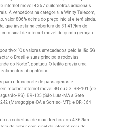
de internet móvel 4.367 quilômetros adicionais
ais. A vencedora na categoria, a Winity Telecom,
o, valor 806% acima do preço inicial e terá ainda,
a, que investir na cobertura de 31.417km de
 com sinal de internet móvel de quarta geração
positivo: “Os valores arrecadados pelo leilão 5G
tar o Brasil e suas principais rodovias
ande do Norte”, pontuou. O leilão previa uma
vestimentos obrigatórios.
s para o transporte de passageiros e
em receber internet móvel 4G ou 5G: BR-101 (de
Jaguarão-RS); BR-135 (São Luís-MA a Sete
-242 (Maragogipe-BA a Sorriso-MT); e BR-364
ado na cobertura de mais trechos, os 4.367km.
erá de cobrir com sinal de internet será de