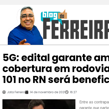
5G: edital garante a
cobertura em rodovia
101 no RN será benefi
Jota Ferreira
14 de novembro de 2021
16:27
Entre as contrapar
garante que part