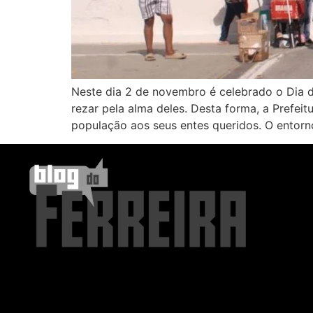
Neste dia 2 de novembro é celebrado o Dia de
rezar pela alma deles. Desta forma, a Prefei
população aos seus entes queridos. O entorn