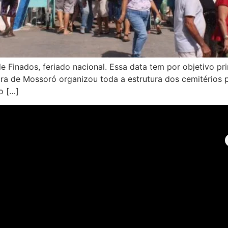
 Finados, feriado nacional. Essa data tem por objetivo pr
tura de Mossoró organizou toda a estrutura dos cemitérios 
o […]