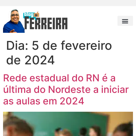
Dia:
5 de fevereiro
de 2024
Rede estadual do RN é a
última do Nordeste a iniciar
as aulas em 2024