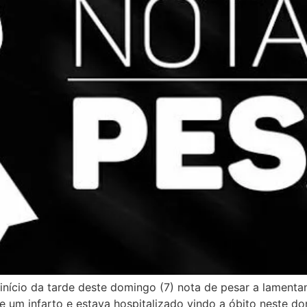
 início da tarde deste domingo (7) nota de pesar a lament
de um infarto e estava hospitalizado vindo a óbito neste 