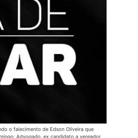
ando o falecimento de Edson Oliveira que
domingo; Advogado, ex candidato a vereador